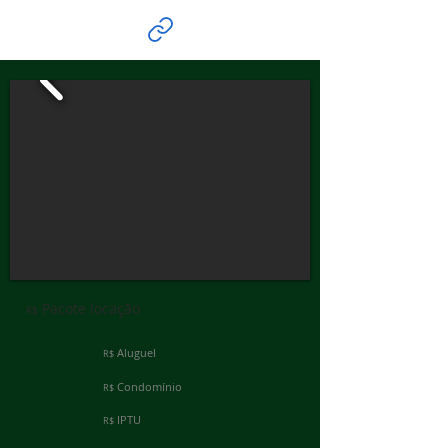
Pacote locação
R$
Aluguel
R$
Condomínio
R$
IPTU
R$