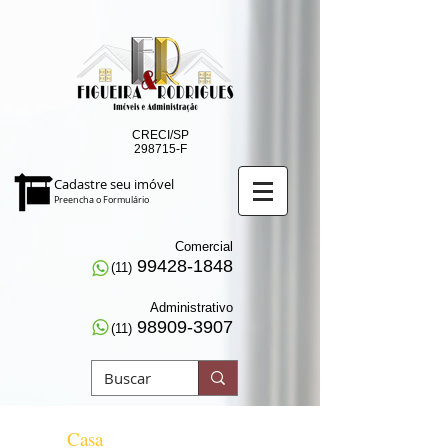
CRECI/SP
298715-F
Cadastre seu imóvel
Preencha o Formulário
Comercial
99428-1848
(11)
Administrativo
98909-3907
(11)
Casa