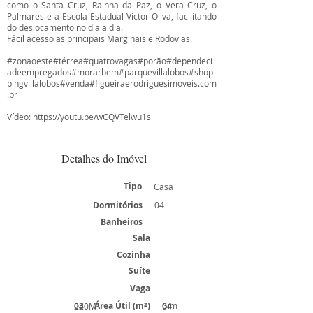
como o Santa Cruz, Rainha da Paz, o Vera Cruz, o
Palmares e a Escola Estadual Victor Oliva, facilitando
do deslocamento no dia a dia.
Fácil acesso as principais Marginais e Rodovias.
#zonaoeste#térrea#quatrovagas#porão#dependeci
adeempregados#morarbem#parquevillalobos#shop
pingvillalobos#venda#figueiraerodriguesimoveis.com
.br
Vídeo:
https://youtu.be/wCQVTelwu1s
Detalhes do Imóvel
Tipo
Casa
Dormitórios
04
Banheiros
Sala
Cozinha
Suíte
Vaga
03
Área Útil (m²)
04
Sim
02
240M²
04